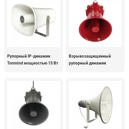
Рупорный IP-динамик
Взрывозащищенный
Tonmind мощностью 15 Вт
рупорный динамик
с микрофоном SIP-S26H
Tonmind SIP-S23