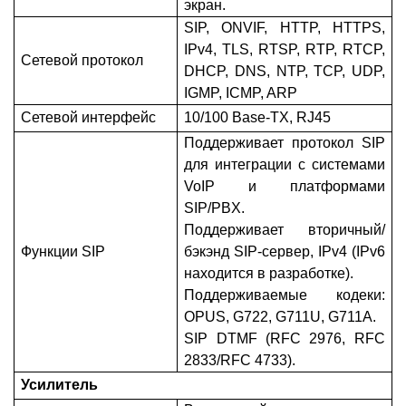
экран.
SIP, ONVIF, HTTP, HTTPS,
IPv4, TLS, RTSP, RTP, RTCP,
Сетевой протокол
DHCP, DNS, NTP, TCP, UDP,
IGMP, ICMP, ARP
Сетевой интерфейс
10/100 Base-TX, RJ45
Поддерживает протокол SIP
для интеграции с системами
VoIP и платформами
SIP/PBX.
Поддерживает вторичный/
Функции SIP
бэкэнд SIP-сервер, IPv4 (IPv6
находится в разработке).
Поддерживаемые кодеки:
OPUS, G722, G711U, G711A.
SIP DTMF (RFC 2976, RFC
2833/RFC 4733).
Усилитель