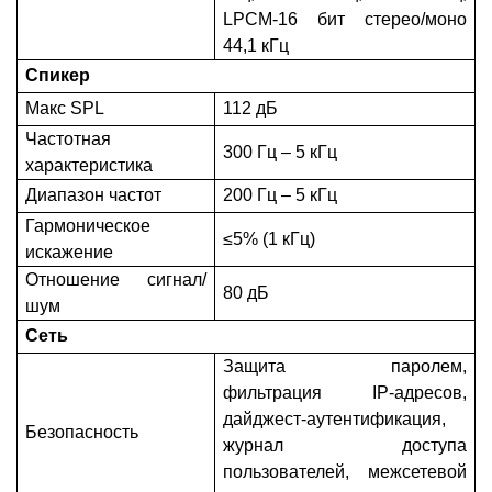
LPCM-16 бит стерео/моно
44,1 кГц
Спикер
Макс SPL
112 дБ
Частотная
300 Гц – 5 кГц
характеристика
Диапазон частот
200 Гц – 5 кГц
Гармоническое
≤5% (1 кГц)
искажение
Отношение сигнал/
80 дБ
шум
Сеть
Защита паролем,
фильтрация IP-адресов,
дайджест-аутентификация,
Безопасность
журнал доступа
пользователей, межсетевой