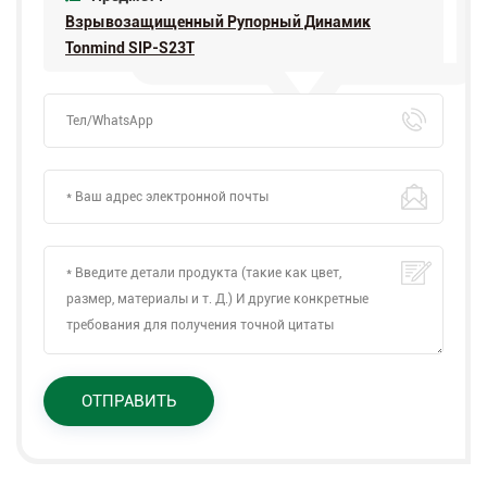
Взрывозащищенный Рупорный Динамик
Tonmind SIP-S23T