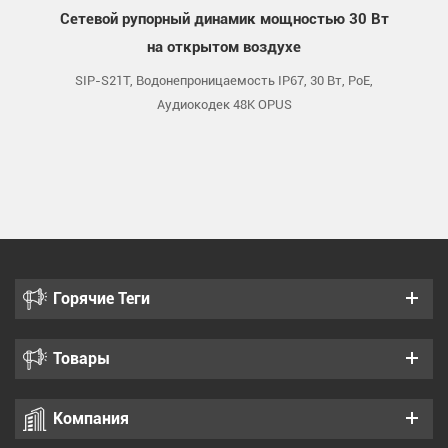
0 Вт
15Вт серый SIP рупорный динамик для улицы
30В
oE,
SIP-S22, Водонепроницаемость IP67, 15 Вт, PoE,
SI
Аудиокодек 48K OPUS
Горячие Теги
Товары
Компания