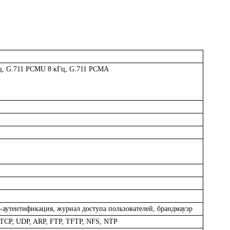
ц, G.711 PCMU 8 кГц, G.711 PCMA
т-аутентификация, журнал доступа пользователей, брандмауэр
 TCP, UDP, ARP, FTP, TFTP, NFS, NTP