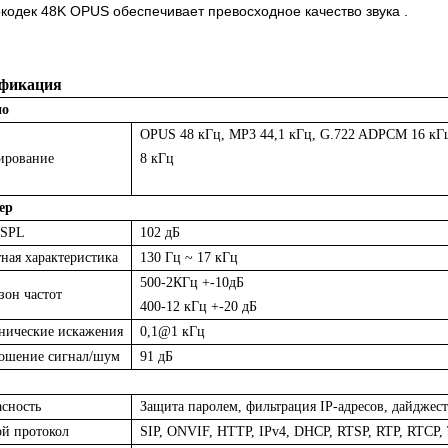
кодек 48K OPUS обеспечивает превосходное качество звука
.
фикация
ио
OPUS 48 кГц, MP3 44,1 кГц, G.722 ADPCM 16 кГ
ирование
8 кГц
ер
 SPL
102 дБ
ная характеристика
130 Гц ~ 17 кГц
500-2КГц +-10дБ
зон частот
400-12 кГц +-20 дБ
нические искажения
0,1@1 кГц
ошение сигнал/шум
91 дБ
асность
Защита паролем, фильтрация IP-адресов, дайджес
ой протокол
SIP, ONVIF, HTTP, IPv4, DHCP, RTSP, RTP, RTCP,