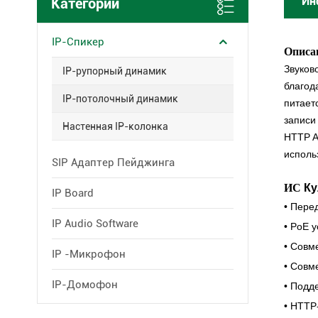
Ин
Категории
IP-Спикер
Описа
Звуков
IP-рупорный динамик
благод
IP-потолочный динамик
питает
записи
Настенная IP-колонка
HTTP A
исполь
SIP Адаптер Пейджинга
ИС
К
IP Board
• Пере
IP Audio Software
•
PoE у
•
Совме
IP -микрофон
•
Совме
IP-Домофон
•
Подде
•
HTTP-