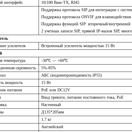
ой интерфейс
10/100 Base-TX, RJ45
Поддержка протокола SIP для интеграции с систем
Поддержка протокола ONVIF для взаимодействия
Поддержка функций SIP: вторичный/внутренний се
2 учетных записи SIP, прямой IP-вызов SIP, мног
тель
ние усилителя
Встроенный усилитель мощностью 15 Вт
й
ая температура
-30℃ — +60℃
ционная скромность
5%-85%
иал
АБС
(водонепроницаемость IP55)
ть мощность
15 Вт
ник питания
PoE или DC12V
м
Вход тревоги, питание постоянного тока, PoE
овка
Настенный
ры
Д135*205мм
1,7 кг
Английский