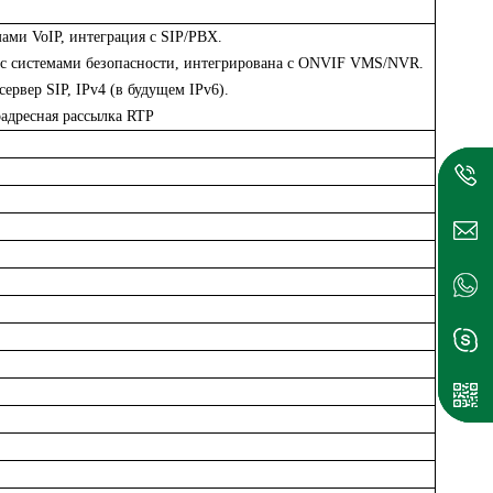
ами VoIP, интеграция с SIP/PBX.
 с системами безопасности, интегрирована с ONVIF VMS/NVR.
рвер SIP, IPv4 (в будущем IPv6).
оадресная рассылка RTP
Ска