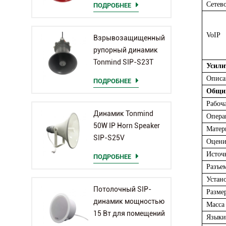
Сетев
ПОДРОБНЕЕ
VoIP
Взрывозащищенный
рупорный динамик
Tonmind SIP-S23T
Усили
Описа
ПОДРОБНЕЕ
Общи
Рабоч
Динамик Tonmind
Опера
50W IP Horn Speaker
Матер
SIP-S25V
Оцени
Источ
ПОДРОБНЕЕ
Разъе
Устан
Потолочный SIP-
Разме
динамик мощностью
Масса
15 Вт для помещений
Языки