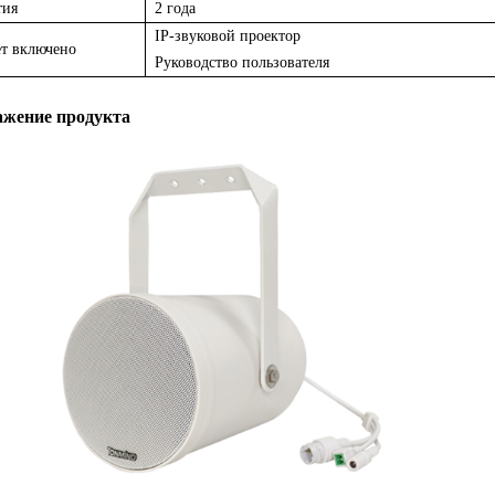
тия
2 года
IP-звуковой проектор
ет включено
Руководство пользователя
ажение продукта