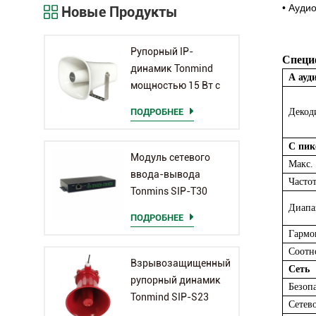
•
Аудио
Новые Продукты
Рупорный IP-
Специ
динамик Tonmind
А
ауд
мощностью 15 Вт с
микрофоном SIP-
ПОДРОБНЕЕ
Декод
S26H
С
пик
Модуль сетевого
Макс.
ввода-вывода
Частот
Tonmins SIP-T30
Диапа
ПОДРОБНЕЕ
Гармо
Соотн
Взрывозащищенный
Сеть
рупорный динамик
Безоп
Tonmind SIP-S23
Сетев