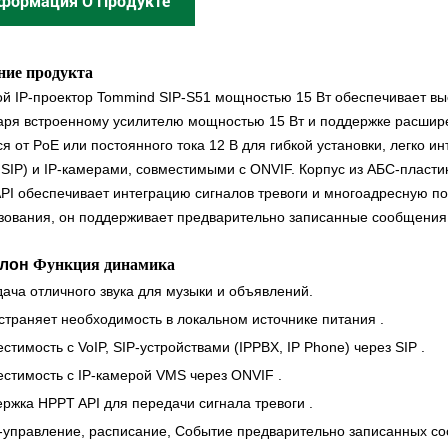
формация О Продукте
ние продукта
ой IP-проектор Tommind SIP-S51 мощностью 15 Вт обеспечивает вы
аря встроенному усилителю мощностью 15 Вт и поддержке расшир
ся от PoE или постоянного тока 12 В для гибкой установки, легко и
 SIP) и IP-камерами, совместимыми с ONVIF.
Корпус из АБС-пласти
PI обеспечивает интеграцию сигналов тревоги и многоадресную п
зования, он поддерживает предварительно записанные сообщения 
улон
Функция динамика
дача отличного звука для музыки и объявлений.
страняет необходимость в локальном источнике питания
.
стимость с VoIP, SIP-устройствами (IPPBX, IP Phone) через SIP
.
стимость с IP-камерой VMS через ONVIF
.
ржка HPPT API для передачи сигнала тревоги
.
управление, расписание,
Событие предварительно записанных с