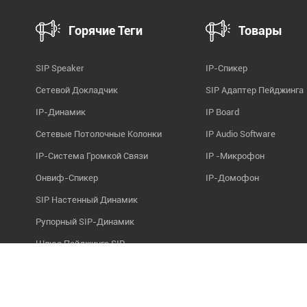
Горячие Теги
Товары
SIP Speaker
IP-Спикер
Сетевой Докладчик
SIP Адаптер Пейджинга
IP-Динамик
IP Board
Сетевые Потолочные Колонки
IP Audio Software
IP-Система Громкой Связи
IP -микрофон
Онвиф-Спикер
IP-Домофон
SIP Настенный Динамик
Рупорный SIP-Динамик
Шлюз Пейджинга SIP
SIP Аудио Доска