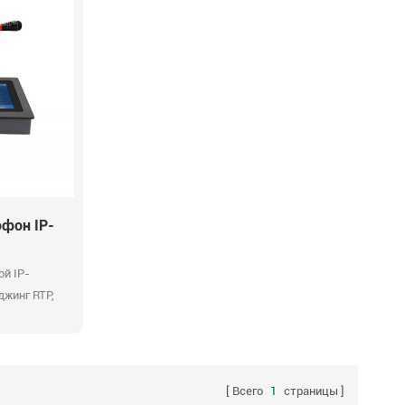
фон IP-
ой IP-
жинг RTP,
мени, FTP-
а, простое
Всего
1
страницы