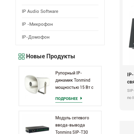
IP Audio Software
IP -микрофон
IP-Домофон
Новые Продукты
Рупорный IP-
IP
динамик Tonmind
св
мощностью 15 Вт с
SIP
микрофоном SIP-
по 
ПОДРОБНЕЕ
S26H
мно
мон
Модуль сетевого
сер
ввода-вывода
про
Tonmins SIP-T30