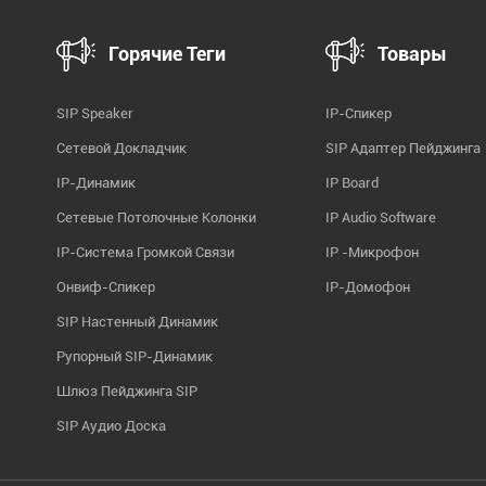
Горячие Теги
Товары
SIP Speaker
IP-Спикер
Сетевой Докладчик
SIP Адаптер Пейджинга
IP-Динамик
IP Board
Сетевые Потолочные Колонки
IP Audio Software
IP-Система Громкой Связи
IP -микрофон
Онвиф-Спикер
IP-Домофон
SIP Настенный Динамик
Рупорный SIP-Динамик
Шлюз Пейджинга SIP
SIP Аудио Доска