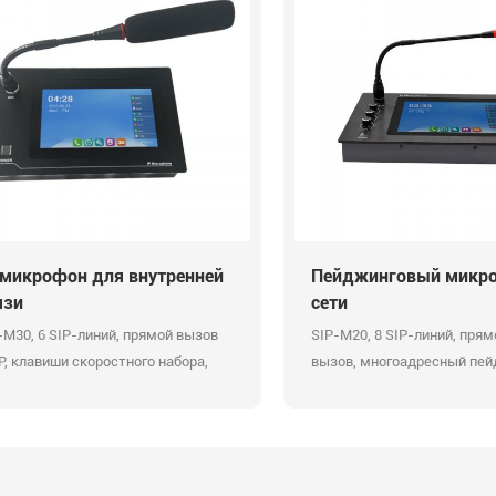
-микрофон для внутренней
Пейджинговый микро
язи
сети
-M30, 6 SIP-линий, прямой вызов
SIP-M20, 8 SIP-линий, прям
IP, клавиши скоростного набора,
вызов, многоадресный пейд
гоадресный пейджинг RTP,
мониторинг в реальном вре
иторинг в реальном времени, FTP-
сервер, музыка с USB-диск
вер, музыка на USB-диске,
управление контактами
стое управление контактами