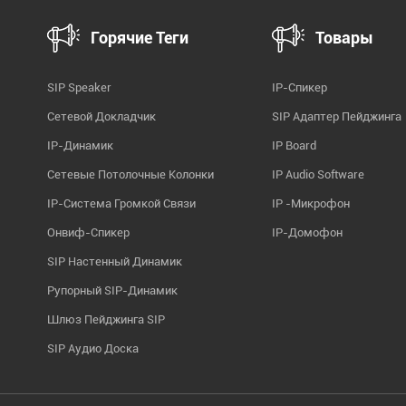
Горячие Теги
Товары
SIP Speaker
IP-Спикер
Сетевой Докладчик
SIP Адаптер Пейджинга
IP-Динамик
IP Board
Сетевые Потолочные Колонки
IP Audio Software
IP-Система Громкой Связи
IP -микрофон
Онвиф-Спикер
IP-Домофон
SIP Настенный Динамик
Рупорный SIP-Динамик
Шлюз Пейджинга SIP
SIP Аудио Доска