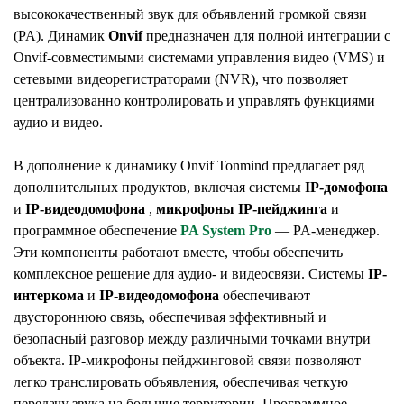
высококачественный звук для объявлений громкой связи
(PA). Динамик
Onvif
предназначен для полной интеграции с
Onvif-совместимыми системами управления видео (VMS) и
сетевыми видеорегистраторами (NVR), что позволяет
централизованно контролировать и управлять функциями
аудио и видео.
В дополнение к динамику Onvif Tonmind предлагает ряд
дополнительных продуктов, включая системы
IP-домофона
и
IP-видеодомофона
,
микрофоны IP-пейджинга
и
программное обеспечение
PA System Pro
— PA-менеджер.
Эти компоненты работают вместе, чтобы обеспечить
комплексное решение для аудио- и видеосвязи. Системы
IP-
интеркома
и
IP-видеодомофона
обеспечивают
двустороннюю связь, обеспечивая эффективный и
безопасный разговор между различными точками внутри
объекта. IP-микрофоны пейджинговой связи позволяют
легко транслировать объявления, обеспечивая четкую
передачу звука на большие территории. Программное