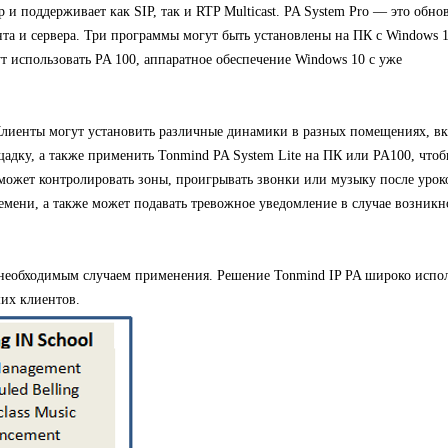
р и поддерживает как SIP, так и RTP Multicast. PA System Pro — это обно
нта и сервера. Три программы могут быть установлены на ПК с Windows 
т использовать PA 100, аппаратное обеспечение Windows 10 с уже
лиенты могут установить различные динамики в разных помещениях, в
щадку, а также применить Tonmind PA System Lite на ПК или PA100, что
 может контролировать зоны, проигрывать звонки или музыку после урок
емени, а также может подавать тревожное уведомление в случае возник
 необходимым случаем применения.
Решение Tonmind IP PA широко испол
их клиентов.