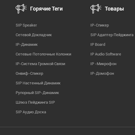
Горячие Теги
Товары
SIP Speaker
IP-Спикер
Сетевой Докладчик
SIP Адаптер Пейджинга
IP-Динамик
IP Board
Сетевые Потолочные Колонки
IP Audio Software
IP-Система Громкой Связи
IP -микрофон
Онвиф-Спикер
IP-Домофон
SIP Настенный Динамик
Рупорный SIP-Динамик
Шлюз Пейджинга SIP
SIP Аудио Доска