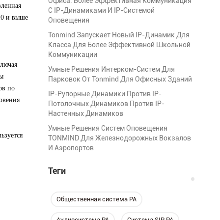
Офиса: Более Эффективная Коммуникация
вленная
С IP-Динамиками И IP-Системой
10 и выше
Оповещения
Tonmind Запускает Новый IP-Динамик Для
Класса Для Более Эффективной Школьной
Коммуникации
ключая
Умные Решения Интерком-Систем Для
бы
Парковок От Tonmind Для Офисных Зданий
ов по
IP-Рупорные Динамики Против IP-
новения
Потолочных Динамиков Против IP-
Настенных Динамиков
Умные Решения Систем Оповещения
ьзуется
TONMIND Для Железнодорожных Вокзалов
И Аэропортов
Теги
Общественная система PA
Аудиосистема PA
Система SIP PA