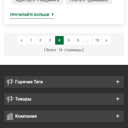
Адаптер IP-Пейджинга
Плата IP-Динамика
сигнала на входе. Средний или пиковый уровень
выходного сигнала используется для динамической
ПРОЧИТАЙТЕ БОЛЬШЕ
регулировки коэффициента усиления усилителей, что
позво...
1
2
3
4
5
6
...
19
Всего
19
страницы
Горячие Теги
Товары
Компания