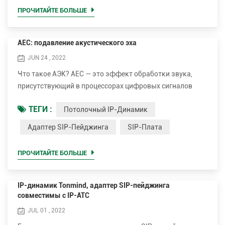
использоваться в проекте громкоговорителя, IP-
ПРОЧИТАЙТЕ БОЛЬШЕ
интеркома или домофона. если вам нужен видеовход,,
вы можете в...
AEC: подавление акустического эха
JUN 24 , 2022
Что такое АЭК? AEC — это эффект обработки звука,
присутствующий в процессорах цифровых сигналов
(DSP), которые предназначены для аудиоконференций,
ТЕГИ :
Потолочный IP-Динамик
когда есть комната с микрофонами и
громкоговорителями на «ближней стороне» от
Адаптер SIP-Пейджинга
SIP-Плата
телефонного или онлайн-вызова, а также кто-то на
«дальней стороне». сторона." Целью технологии AEC
ПРОЧИТАЙТЕ БОЛЬШЕ
является устранение так называемого «акустического
эха», побочного продукта ...
IP-динамик Tonmind, адаптер SIP-пейджинга
совместимы с IP-АТС
JUL 01 , 2022