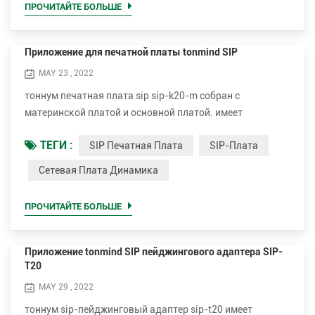
ПРОЧИТАЙТЕ БОЛЬШЕ
Приложение для печатной платы tonmind SIP
MAY 23 , 2022
тоннум печатная плата sip sip-k20-m собран с
материнской платой и основной платой. имеет
встроенный усилитель 15Вт, интерфейс микрофона,
ТЕГИ :
SIP Печатная Плата
SIP-Плата
динамик, тревожный вход и сброс. также есть другая
версия SIP-K20C -M с камерой видеовхода 1080P. с этим
Сетевая Плата Динамика
глоток pcb, Полевой клиент может подключить
аналоговый динамик, чтобы реализовать функцию SIP-
ПРОЧИТАЙТЕ БОЛЬШЕ
динамика или SIP-интеркома., это может снизить
общую стоимость п...
Приложение tonmind SIP пейджингового адаптера SIP-
T20
MAY 29 , 2022
тоннум sip-пейджинговый адаптер sip-t20 имеет