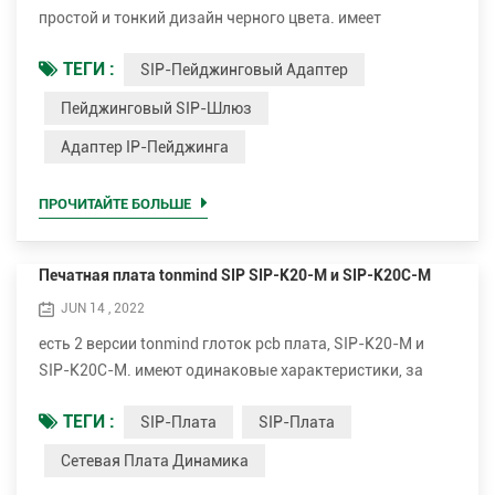
простой и тонкий дизайн черного цвета. имеет
встроенный усилитель мощностью 15 Вт, интерфейс
ТЕГИ :
SIP-Пейджинговый Адаптер
микрофонного входа, выход для гарнитуры, выход для
динамика, вход сигнала тревоги GPIO, сигнал тревоги
Пейджинговый SIP-Шлюз
GPIO выход, релейный выход тревоги. с этимS IP
Адаптер IP-Пейджинга
пейджинговый шлюз , Полевой клиент может
подключить аналоговый динамик или усилитель, чтобы
реализовать функцию...
ПРОЧИТАЙТЕ БОЛЬШЕ
Печатная плата tonmind SIP SIP-K20-M и SIP-K20C-M
JUN 14 , 2022
есть 2 версии tonmind глоток pcb плата, SIP-K20-M и
SIP-K20C-M. имеют одинаковые характеристики, за
исключением того, что SIP-K20C-M поставляется с
ТЕГИ :
SIP-Плата
SIP-Плата
модулем камеры. они имеют встроенный усилитель 15
Вт, интерфейс микрофона, динамик, вход тревоги и
Сетевая Плата Динамика
сброс. обе версии глоток печатной платыможет