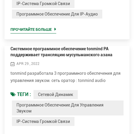
поддерживает многоадресную рассылку RTP. PA system
IP-Система Громкой Связи
lite и PA system pro можно использовать в WAN/LAN, со
Программное Обеспечение Для IP-Аудио
встроенным SIP-сервером,, поддерживающим
многоадресную рассылку RTP и sip. звуковое прогр...
ПРОЧИТАЙТЕ БОЛЬШЕ
Системное программное обеспечение tonmind PA
поддерживает трансляцию мусульманского азана
APR 29 , 2022
tonmind разработала 3 программного обеспечения для
управления звуком. сеть оратор : tonmind audio
manager, PA system lite и PA system pro. tonmind audio
ТЕГИ :
Сетевой Динамик
manager можно использовать в локальной сети,,
которая поддерживает многоадресную рассылку RTP.
Программное Обеспечение Для Управления
PA system lite и PA system pro можно использовать в
Звуком
WAN/LAN, со встроенным SIP-сервером, с поддержкой
IP-Система Громкой Связи
многоадресной рассылки RTP и SIP. пользователи мог...