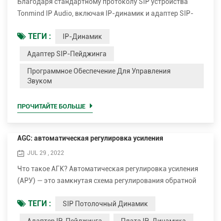
Благодаря стандартному протоколу SIP устройства
Tonmind IP Audio, включая IP-динамик и адаптер SIP-
пейджинга, совместимы с большинством платформ IP-
ТЕГИ :
IP-Динамик
АТС на базе SIP. Адаптер Tonmind IP Speaker / SIP Paging
был протестирован или сертифицирован для
Адаптер SIP-Пейджинга
взаимодействия с основными IP-АТС, такими как
Программное Обеспечение Для Управления
Asterisk, 3CX, Yealink, Yeastar, Planet и т. д. После
Звуком
подключения IP-АТС Tonmind IP Speaker/SIP Paging
Adapt...
ПРОЧИТАЙТЕ БОЛЬШЕ
AGC: автоматическая регулировка усиления
JUL 29 , 2022
Что такое АГК? Автоматическая регулировка усиления
(АРУ) — это замкнутая схема регулирования обратной
связи в усилителе или цепочке усилителей, целью
ТЕГИ :
SIP Потолочный Динамик
которой является поддержание приемлемой амплитуды
сигнала на выходе, несмотря на изменение амплитуды