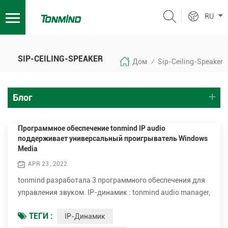
RU
SIP-CEILING-SPEAKER
Дом
Sip-Ceiling-Speaker
/
Блог
Программное обеспечение tonmind IP audio
поддерживает универсальный проигрыватель Windows
Media
APR 23 , 2022
tonmind разработала 3 программного обеспечения для
управления звуком. IP-динамик : tonmind audio manager,
PA system lite и PA system pro. tonmind audio manager
ТЕГИ :
IP-Динамик
можно использовать в локальной сети,, которая