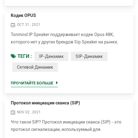
Кодек OPUS
OCT 31 , 2021
Tonmind IP Speaker поддерживает кодек Opus 48K,
которого нет у других брендов Sip Speaker на рынке,
включая 2N и Axis. Opus может максимально сократить
ТЕГИ :
IP-Динамик
SIP-Динамик
полосу пропускания, обеспечивая при этом
исключительно высокое качество звука. Opus - это
Сетевой Динамик
формат кодирования звука, разработанный Xiph.Org
Foundation, предназначенный для эффективного
ПРОЧИТАЙТЕ БОЛЬШЕ
кодирования речи и общего звука в одном формате, при
этом сохран...
Протокол инициации сеанса (SIP)
NOV 02 , 2021
Что такое SIP? Протокол инициации сеанса (SIP) - это
протокол сигнализации, используемый для
инициирование, поддержание и завершение сеансов в