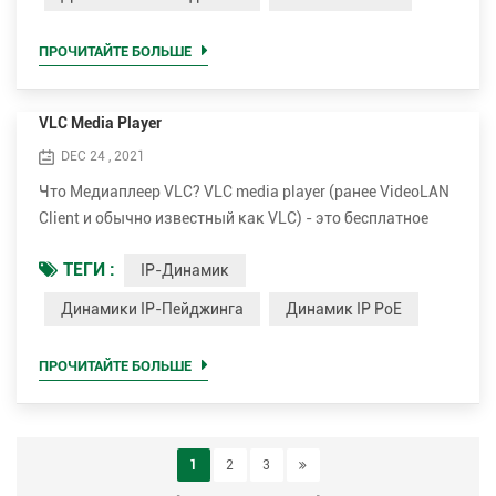
уровня 3, например адрес IPv4). ARP был определен в
1982 году в RFC 826. ARP - это протокол запрос-ответ
ПРОЧИТАЙТЕ БОЛЬШЕ
или запрос-ответ, в котором одно устройств...
VLC Media Player
DEC 24 , 2021
Что Медиаплеер VLC? VLC media player (ранее VideoLAN
Client и обычно известный как VLC) - это бесплатное
портативное кроссплатформенное программное
ТЕГИ :
IP-Динамик
обеспечение с открытым исходным кодом для
медиаплеера и сервер потокового мультимедиа,
Динамики IP-Пейджинга
Динамик IP PoE
разработанное проектом VideoLAN. VLC доступен для
настольных операционных систем и мобильных
ПРОЧИТАЙТЕ БОЛЬШЕ
платформ, таких как Android, iOS и iPadOS. VLC также
доступен на платфор...
1
2
3