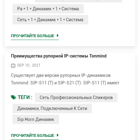
для * 1 * живого * 1 * или * 1 * запланированного * 1 *
Pa * 1 * Динамик * 1 * Система
голосового * 1 * сообщений * 1 * для воспроизведение * 1
Сеть * 1 * Динамик * 1 * Система
* фон * 1 * музыка, * 1 * объявления, * 1 * безопасность *
1 *...
ПРОЧИТАЙТЕ БОЛЬШЕ
Преимущества рупорной IP-системы Tonmind
SEP 10 , 2021
Существует две версии рупорных IP-динамиков
Tonmind: SIP-S11 (T) и SIP-S21 (T). SIP-S11 (T) имеет
белый плоский внешний вид, а SIP-21 (T) имеет серый
ТЕГИ :
Сеть Профессиональных Спикеров
круглый внешний вид. Обе версии имеют
дополнительный усилитель мощностью 15 Вт и 30 Вт.
Динамики, Подключенные К Сети
Подключи и транслируй. Простота установки Наружные
Sip Horn Динамик
IP-рупоры очень просты в установке. Он поддерживает
PoE (Power over Ethernet). С помощью одного
стандартного се...
ПРОЧИТАЙТЕ БОЛЬШЕ