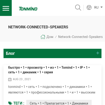
RU
NETWORK-CONNECTED-SPEAKERS
Дом
Network-Connected-Speakers
/
Блог
быстро * 1 * просмотр * 1 * из * 1 * Tomind * 1 * IP * 1 *
сеть * 1 * динамик * 1 * серия
AUG 23 , 2021
tonmind * 1 * сеть * 1 * подключено * 1 * динамики * 1 *
являются * 1 * профессиональными * 1 * и * 1 * высоким
* 1 * качеством * 1 * ip * 1 * pa * 1 * динамиком * 1 *
ТЕГИ :
Сеть * 1 * Прилагается * 1 * Динамики
системой.* 1 * они * 1 * являются * 1 * идеальными * 1 *