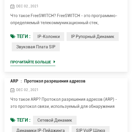
DEC 02 , 2021
Что такое FreeSWITCH? FreeSWITCH - это программно-
определяемый телекоммуникационный стек,
обеспечивающий цифровую трансформацию от
ТЕГИ :
IP-Колонки
IP Рупорный Динамик
проприетарных телекоммуникационных коммутаторов
к универсальной программной реализации, работающей
Звуковая Плата SIP
на любом стандартном оборудовании. FreeSWITCH
может раскрыть телекоммуникационный потенциал
ПРОЧИТАЙТЕ БОЛЬШЕ
любого устройства - от Raspberry PI до многоядерного
сервера. В сочетании с на...
ARP ： Протокол разрешения адресов
DEC 02 , 2021
Что такое ARP? Протокол разрешения адресов (ARP) -
это протокол связи, используемый для обнаружения
адреса уровня канала передачи данных (адреса уровня
ТЕГИ :
Сетевой Динамик
2, такого как адрес управления доступом к среде
(MAC)), связанного с адресом уровня Интернета (адрес
Динамики IP-Пейджинга
SIP VoIP Шлюз