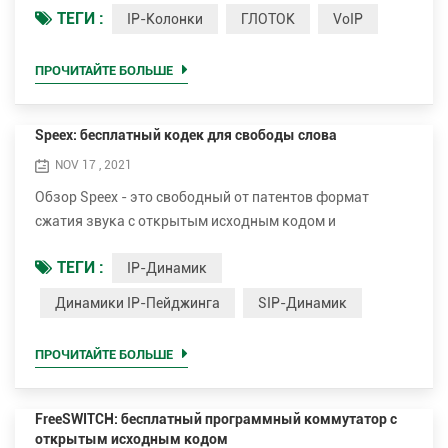
ТЕГИ :
IP-Колонки
ГЛОТОК
VoIP
реальном времени, включая приложения для передачи
голоса, видео и обмена сообщениями. SIP - это один из
методов передачи голоса по Интернет-протоколу (VoIP).
ПРОЧИТАЙТЕ БОЛЬШЕ
Другие методы VoIP включают: Транспортный протокол
в реальном времени (RTP), Протокол управления тр...
Speex: бесплатный кодек для свободы слова
NOV 17 , 2021
Обзор Speex - это свободный от патентов формат
сжатия звука с открытым исходным кодом и
бесплатным программным обеспечением,
ТЕГИ :
IP-Динамик
предназначенный для речи. Проект Speex направлен на
снижение входного барьера для голосовых приложений,
Динамики IP-Пейджинга
SIP-Динамик
предоставляя бесплатную альтернативу
дорогостоящим проприетарным речевым кодекам.
ПРОЧИТАЙТЕ БОЛЬШЕ
Более того, Speex хорошо адаптирован к Интернет-
приложениям и предоставляет полезные функ...
FreeSWITCH: бесплатный программный коммутатор с
открытым исходным кодом